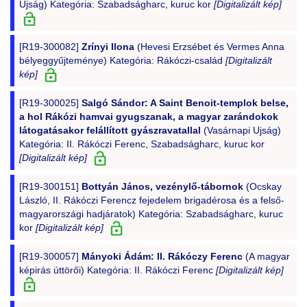
Ujság) Kategória: Szabadságharc, kuruc kor
[Digitalizált kép]
[R19-300082]
Zrínyi Ilona
(Hevesi Erzsébet és Vermes Anna
bélyeggyűjteménye) Kategória: Rákóczi-család
[Digitalizált
kép]
[R19-300025]
Salgó Sándor: A Saint Benoit-templok belse,
a hol Rákózi hamvai gyugszanak, a magyar zarándokok
látogatásakor felállított gyászravatallal
(Vasárnapi Ujság)
Kategória: II. Rákóczi Ferenc, Szabadságharc, kuruc kor
[Digitalizált kép]
[R19-300151]
Bottyán János, vezénylő-tábornok
(Ocskay
László, II. Rákóczi Ferencz fejedelem brigadérosa és a felső-
magyarországi hadjáratok) Kategória: Szabadságharc, kuruc
kor
[Digitalizált kép]
[R19-300057]
Mányoki Ádám: II. Rákóczy Ferenc
(A magyar
képirás úttörői) Kategória: II. Rákóczi Ferenc
[Digitalizált kép]