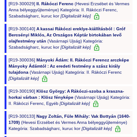
[R19-300029]
II. Rákóczi Ferenc
(Hevesi Erzsébet és Vermes
Anna bélyeggyűjteménye) Kategória: II. Rákóczi Ferenc,
Szabadságharc, kuruc kor
[Digitalizált kép]
[R19-300140]
A kassai Rákóczi ereklye-kiállításból : Gróf
Bercsényi Miklós, Az Országos Képtár birtokában levő
olajfestmény után
(Vasárnapi Ujság) Kategória:
Szabadságharc, kuruc kor
[Digitalizált kép]
[R19-300036]
Mányoki Ádám: II. Rákóczi Ferencz arczképe
Mányoky Ádámtól : Az eredeti festmény a szász király
tulajdona
(Vasárnapi Ujság) Kategória: II. Rákóczi Ferenc
[Digitalizált kép]
[R19-300190]
Klösz György: A Rákóczi-szoba a kraszna-
horkai várban : Klösz fényképe
(Vasárnapi Ujság) Kategória:
II. Rákóczi Ferenc, Egyéb
[Digitalizált kép]
[R19-300133]
Nagy Zoltán, Füle Mihály: Vak Bottyán (1640-
1709)
(Hevesi Erzsébet és Vermes Anna bélyeggyűjteménye)
Kategória: Szabadságharc, kuruc kor
[Digitalizált kép]