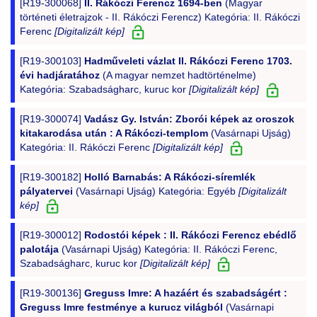
[R19-300068]
II. Rákóczi Ferencz 1694-ben
(Magyar
történeti életrajzok - II. Rákóczi Ferencz) Kategória: II. Rákóczi
Ferenc
[Digitalizált kép]
[R19-300103]
Hadműveleti vázlat II. Rákóczi Ferenc 1703.
évi hadjáratához
(A magyar nemzet hadtörténelme)
Kategória: Szabadságharc, kuruc kor
[Digitalizált kép]
[R19-300074]
Vadász Gy. István: Zborói képek az oroszok
kitakarodása után : A Rákóczi-templom
(Vasárnapi Ujság)
Kategória: II. Rákóczi Ferenc
[Digitalizált kép]
[R19-300182]
Holló Barnabás: A Rákóczi-síremlék
pályatervei
(Vasárnapi Ujság) Kategória: Egyéb
[Digitalizált
kép]
[R19-300012]
Rodostói képek : II. Rákóczi Ferencz ebédlő
palotája
(Vasárnapi Ujság) Kategória: II. Rákóczi Ferenc,
Szabadságharc, kuruc kor
[Digitalizált kép]
[R19-300136]
Greguss Imre: A hazáért és szabadságért :
Greguss Imre festménye a kurucz világból
(Vasárnapi