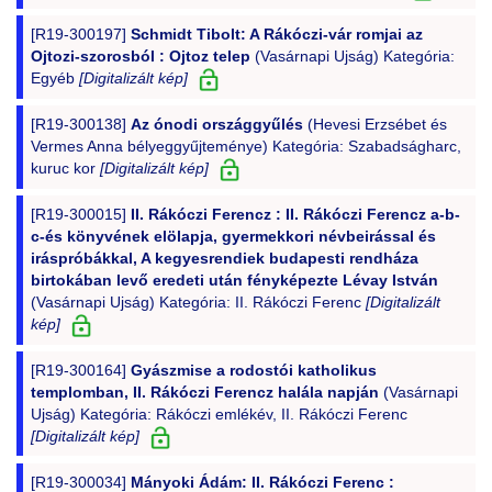
[R19-300197]
Schmidt Tibolt: A Rákóczi-vár romjai az
Ojtozi-szorosból : Ojtoz telep
(Vasárnapi Ujság) Kategória:
Egyéb
[Digitalizált kép]
[R19-300138]
Az ónodi országgyűlés
(Hevesi Erzsébet és
Vermes Anna bélyeggyűjteménye) Kategória: Szabadságharc,
kuruc kor
[Digitalizált kép]
[R19-300015]
II. Rákóczi Ferencz : II. Rákóczi Ferencz a-b-
c-és könyvének elölapja, gyermekkori névbeirással és
iráspróbákkal, A kegyesrendiek budapesti rendháza
birtokában levő eredeti után fényképezte Lévay István
(Vasárnapi Ujság) Kategória: II. Rákóczi Ferenc
[Digitalizált
kép]
[R19-300164]
Gyászmise a rodostói katholikus
templomban, II. Rákóczi Ferencz halála napján
(Vasárnapi
Ujság) Kategória: Rákóczi emlékév, II. Rákóczi Ferenc
[Digitalizált kép]
[R19-300034]
Mányoki Ádám: II. Rákóczi Ferenc :