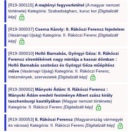
[R19-300115]
A majtényi fegyverletétel
(A magyar nemzet
története) Kategória: Szabadságharc, kuruc kor
[Digitalizált
kép]
[R19-300037]
Cserna Károly: II. Rákóczi Ferencz fejedelem
(Vasárnapi Ujság) Kategória: II. Rákóczi Ferenc
[Digitalizált
kép]
[R19-300010]
Holló Barnabás, Györgyi Géza: II. Rákóczi
Ferencz síremlékének nagy mintája a kassai dómban :
Holló Barnabás szobrász és Györgyi Géza műépítész
műve
(Vasárnapi Ujság) Kategória: II. Rákóczi Ferenc,
Intézmények, szervezetek
[Digitalizált kép]
[R19-300002]
Mányoki Ádám: II. Rákóczi Ferencz :
Mányoki Ádám eredeti festménye Albert szász király
taschenburgi kastélyában
(Magyar nemzet története)
Kategória: II. Rákóczi Ferenc
[Digitalizált kép]
[R19-300053]
II. Rákóczi Ferencz
(Magyarország vármegyéi
és városai) Kategória: II. Rákóczi Ferenc
[Digitalizált kép]