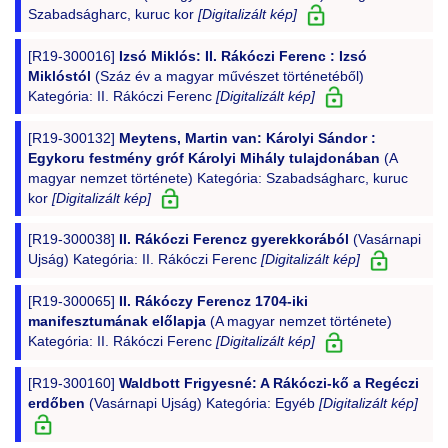
Szabadságharc, kuruc kor
[Digitalizált kép]
[R19-300016]
Izsó Miklós: II. Rákóczi Ferenc : Izsó
Miklóstól
(Száz év a magyar művészet történetéből)
Kategória: II. Rákóczi Ferenc
[Digitalizált kép]
[R19-300132]
Meytens, Martin van: Károlyi Sándor :
Egykoru festmény gróf Károlyi Mihály tulajdonában
(A
magyar nemzet története) Kategória: Szabadságharc, kuruc
kor
[Digitalizált kép]
[R19-300038]
II. Rákóczi Ferencz gyerekkorából
(Vasárnapi
Ujság) Kategória: II. Rákóczi Ferenc
[Digitalizált kép]
[R19-300065]
II. Rákóczy Ferencz 1704-iki
manifesztumának előlapja
(A magyar nemzet története)
Kategória: II. Rákóczi Ferenc
[Digitalizált kép]
[R19-300160]
Waldbott Frigyesné: A Rákóczi-kő a Regéczi
erdőben
(Vasárnapi Ujság) Kategória: Egyéb
[Digitalizált kép]