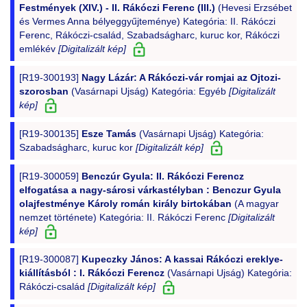
Festmények (XIV.) - II. Rákóczi Ferenc (III.)
(Hevesi Erzsébet
és Vermes Anna bélyeggyűjteménye) Kategória: II. Rákóczi
Ferenc, Rákóczi-család, Szabadságharc, kuruc kor, Rákóczi
emlékév
[Digitalizált kép]
[R19-300193]
Nagy Lázár: A Rákóczi-vár romjai az Ojtozi-
szorosban
(Vasárnapi Ujság) Kategória: Egyéb
[Digitalizált
kép]
[R19-300135]
Esze Tamás
(Vasárnapi Ujság) Kategória:
Szabadságharc, kuruc kor
[Digitalizált kép]
[R19-300059]
Benczúr Gyula: II. Rákóczi Ferencz
elfogatása a nagy-sárosi várkastélyban : Benczur Gyula
olajfestménye Károly román király birtokában
(A magyar
nemzet története) Kategória: II. Rákóczi Ferenc
[Digitalizált
kép]
[R19-300087]
Kupeczky János: A kassai Rákóczi ereklye-
kiállításból : I. Rákóczi Ferencz
(Vasárnapi Ujság) Kategória:
Rákóczi-család
[Digitalizált kép]