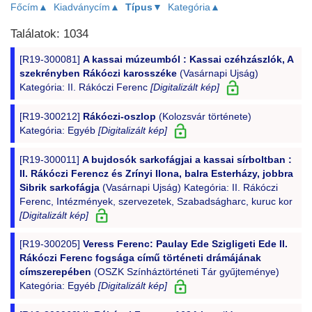
Főcím▲
Kiadványcím▲
Típus▼
Kategória▲
Találatok: 1034
[R19-300081]
A kassai múzeumból : Kassai czéhzászlók, A
szekrényben Rákóczi karosszéke
(Vasárnapi Ujság)
Kategória: II. Rákóczi Ferenc
[Digitalizált kép]
[R19-300212]
Rákóczi-oszlop
(Kolozsvár története)
Kategória: Egyéb
[Digitalizált kép]
[R19-300011]
A bujdosók sarkofágjai a kassai sírboltban :
II. Rákóczi Ferencz és Zrínyi Ilona, balra Esterházy, jobbra
Sibrik sarkofágja
(Vasárnapi Ujság) Kategória: II. Rákóczi
Ferenc, Intézmények, szervezetek, Szabadságharc, kuruc kor
[Digitalizált kép]
[R19-300205]
Veress Ferenc: Paulay Ede Szigligeti Ede II.
Rákóczi Ferenc fogsága című történeti drámájának
címszerepében
(OSZK Színháztörténeti Tár gyűjteménye)
Kategória: Egyéb
[Digitalizált kép]