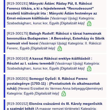
[R19-300191]
Mányoki Ádám: Ráday Pál, II. Rákóczi
Ferencz titkára, a ki a fejedelemnek "Recrudescunt"
kezdetű kiáltványát írta : Mányoki Ádám festménye az
Ernst-múzeum kiállításán
(Vasárnapi Ujság) Kategória:
Szabadságharc, kuruc kor, Egyéb
[Digitalizált kép]
[R19-300175]
Balogh Rudolf: Rákóczi s társai hamvainak
bevonulása Budapesten : A Bercsényi, Esterházy és Sibrik
hamvait vivő kocsi
(Vasárnapi Ujság) Kategória: II. Rákóczi
Ferenc, Egyéb
[Digitalizált kép]
[R19-300163]
A kassai Rákóczi ereklye-kiállításból :
Részlet az I. számu teremből
(Vasárnapi Ujság) Kategória:
Szabadságharc, kuruc kor, Egyéb
[Digitalizált kép]
[R19-300201]
Somogyi Győző: II. Rákóczi Ferenc
postalegénye (1703-11) : (Postatisztek és alkalmazottak
ruhái)
(Hevesi Erzsébet és Vermes Anna bélyeggyűjteménye)
Kategória: Egyéb
[Digitalizált kép]
[R19-300152]
Elonóra császárné és III. Károly megerősitik
a szatmári békét
(A magyar nemzet története) Kategória: