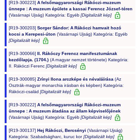
[R19-300223]
A felsőmagyarországi Rákóczi-muzeum
ünnepe : A muzeum épülete a kassai Ferencz József-téren
(Vasárnapi Ujság) Kategória: Egyéb
[Digitalizált kép]
[R19-300203]
Sorger Sándor: A Rákóczi hamvait hozó
kocsi a Kerepesi-úton
(Vasárnapi Ujság) Kategória: Egyéb
[Digitalizált kép]
[R19-300066]
II. Rákóczy Ferencz manifesztumának
kezdőlapja. (1704.)
(A magyar nemzet története) Kategória:
II. Rákóczi Ferenc
[Digitalizált kép]
[R19-300085]
Zrínyi Ilona arczképe és névaláírása
(Az
Osztrák-magyar monarchia irásban és képben) Kategória:
Rákóczi-család
[Digitalizált kép]
[R19-300222]
A felsőmagyarországi Rákóczi-muzeum
ünnepe : A muzeum átadása az állam képviselőjének
(Vasárnapi Ujság) Kategória: Egyéb
[Digitalizált kép]
[R19-300137]
Hej Rákóczi, Bercsényi
(Vasárnapi Ujság)
Kategória: Szabadságharc, kuruc kor
[Digitalizált kép]