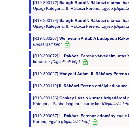
[R19-300172]
Balogh Rudolf: Rákóczi s társai h
Ujság) Kategória: II. Rákóczi Ferenc, Egyéb
[Digitali
[R19-300174]
Balogh Rudolf: Rákóczi s társai h
Ujság) Kategória: II. Rákóczi Ferenc, Egyéb
[Digitali
[R19-300207]
Weinwurm Antal: A budapesti Rákócz
[Digitalizált kép]
[R19-300072]
II. Rákóczi Ferenc várvédelmi utas
kuruc kor
[Digitalizált kép]
[R19-300027]
Mányoki Ádám: II. Rákóczy Ferenc
(
[R19-300119]
II. Rákóczi Ferenc erdélyi edictum
[R19-300156]
Ocskay László kurucz brigadérosi p
Kategória: Szabadságharc, kuruc kor
[Digitalizált kép
[R19-300067]
II. Rákóczi Ferencz adománylevele 
Ferenc, Egyéb
[Digitalizált kép]