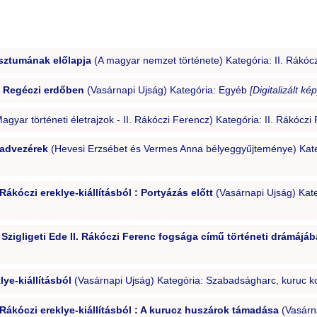
esztumának előlapja
(A magyar nemzet története) Kategória: II. Rákóc
a Regéczi erdőben
(Vasárnapi Ujság) Kategória: Egyéb
[Digitalizált kép
agyar történeti életrajzok - II. Rákóczi Ferencz) Kategória: II. Rákócz
Hadvezérek
(Hevesi Erzsébet és Vermes Anna bélyeggyűjteménye) Kateg
ákóczi ereklye-kiállításból : Portyázás előtt
(Vasárnapi Ujság) Kat
zigligeti Ede II. Rákóczi Ferenc fogsága című történeti drámájába
ye-kiállításból
(Vasárnapi Ujság) Kategória: Szabadságharc, kuruc k
Rákóczi ereklye-kiállításból : A kurucz huszárok támadása
(Vasárna