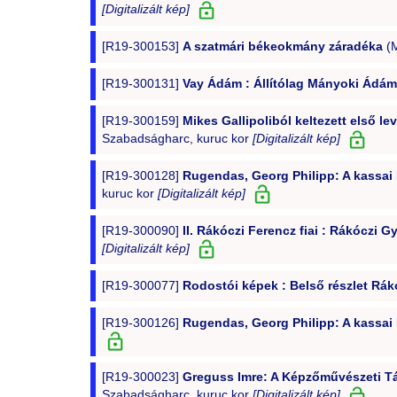
[Digitalizált kép]
[R19-300153]
A szatmári békeokmány záradéka
(M
[R19-300131]
Vay Ádám : Állítólag Mányoki Ádámt
[R19-300159]
Mikes Gallipoliból keltezett első l
Szabadságharc, kuruc kor
[Digitalizált kép]
[R19-300128]
Rugendas, Georg Philipp: A kassai 
kuruc kor
[Digitalizált kép]
[R19-300090]
II. Rákóczi Ferencz fiai : Rákóczi
[Digitalizált kép]
[R19-300077]
Rodostói képek : Belső részlet Rá
[R19-300126]
Rugendas, Georg Philipp: A kassai 
[R19-300023]
Greguss Imre: A Képzőművészeti Társ
Szabadságharc, kuruc kor
[Digitalizált kép]