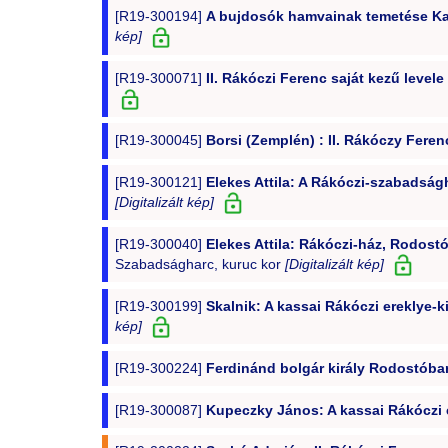
[R19-300194]
A bujdosók hamvainak temetése Ka
kép]
[R19-300071]
II. Rákóczi Ferenc saját kezű leve
[R19-300045]
Borsi (Zemplén) : II. Rákóczy Fere
[R19-300121]
Elekes Attila: A Rákóczi-szabadság
[Digitalizált kép]
[R19-300040]
Elekes Attila: Rákóczi-ház, Rodostó
Szabadságharc, kuruc kor
[Digitalizált kép]
[R19-300199]
Skalnik: A kassai Rákóczi ereklye-k
kép]
[R19-300224]
Ferdinánd bolgár király Rodostóban,
[R19-300087]
Kupeczky János: A kassai Rákóczi er