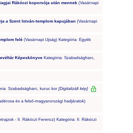
 tagjai Rákóczi koporsója után mennek
(Vasárnapi
rja a Szent István-templom kapujában
(Vasárnapi
emplom felé
(Vasárnapi Ujság) Kategória: Egyéb
 Levéltár Képeskönyve
Kategória: Szabadságharc,
ria: Szabadságharc, kuruc kor
[Digitalizált kép]
adérosa és a felső-magyarországi hadjáratok)
trajzok - II. Rákóczi Ferencz) Kategória: II. Rákóczi