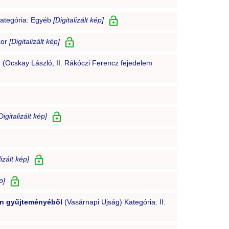
Kategória: Egyéb
[Digitalizált kép]
kor
[Digitalizált kép]
n
(Ocskay László, II. Rákóczi Ferencz fejedelem
Digitalizált kép]
lizált kép]
p]
mán gyűjteményéből
(Vasárnapi Ujság) Kategória: II.