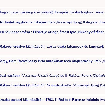
agyarország vármegyéi és városai) Kategória: Szabadságharc, kuruc
ól festett egykorú arczképek után
(Vasárnapi Ujság) Kategória: Sz
evelének hasonmása : Eredetije az egri érseki lyceum könyvtárában
Rákóczi ereklye-kiállításból : Lovas csata labanczok és kuruczok 
 György, Báro Radvánszky Béla birtokában levő olajfestmény után
(V
kóczi házában
(Vasárnapi Ujság) Kategória: II. Rákóczi Ferenc
[Digitali
Rákóczi ereklye-kiállításból : Az osztozkodás
(Vasárnapi Ujság) Ka
ulat tavaszi kiállításából : 1703. II. Rákóczi Ferencz indulója
(Vas