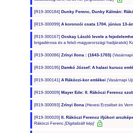
[R19-300184]
Dunky Ferenc, Dunky Kálmán: Rákóc
[R19-300099]
A koroncói csata 1704. június 13-á
[R19-300167]
Ocskay László levele a fejedelemhe
brigadérosa és a felső-magyarországi hadjáratok) 
[R19-300086]
Zrínyi Ilona : (1643-1703)
(Vasárnapi
[R19-300195]
Damkó József: A halasi kurucz em
[R19-300141]
A Rákóczi-kor emlékei
(Vasárnapi Uj
[R19-300009]
Mayer Ede: II. Rákóczi Ferencz sz
[R19-300093]
Zrínyi Ilona
(Hevesi Erzsébet és Ver
[R19-300020]
II. Rákóczi Ferencz ifjúkori arczk
Rákóczi Ferenc
[Digitalizált kép]