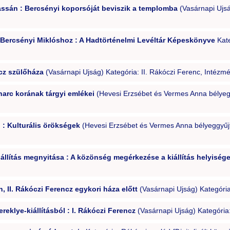
ssán : Bercsényi koporsóját beviszik a templomba
(Vasárnapi Ujsá
le Bercsényi Miklóshoz : A Hadtörténelmi Levéltár Képeskönyve
Kate
ncz szülőháza
(Vasárnapi Ujság) Kategória: II. Rákóczi Ferenc, Intézm
harc korának tárgyi emlékei
(Hevesi Erzsébet és Vermes Anna bélyeg
 : Kulturális örökségek
(Hevesi Erzsébet és Vermes Anna bélyeggyűjt
iállítás megnyitása : A közönség megérkezése a kiállítás helyisége
 II. Rákóczi Ferencz egykori háza előtt
(Vasárnapi Ujság) Kategóri
eklye-kiállításból : I. Rákóczi Ferencz
(Vasárnapi Ujság) Kategória