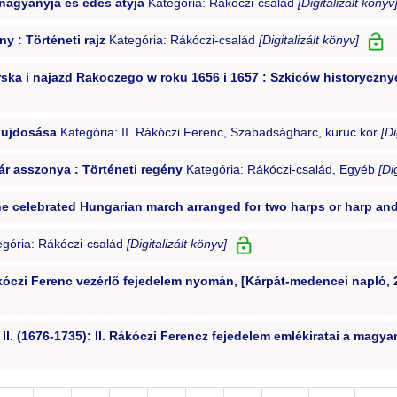
 nagyanyja és édes atyja
Kategória: Rákóczi-család
[Digitalizált könyv
y : Történeti rajz
Kategória: Rákóczi-család
[Digitalizált könyv]
a i najazd Rakoczego w roku 1656 i 1657 : Szkiców historycznyc
 bujdosása
Kategória: II. Rákóczi Ferenc, Szabadságharc, kuruc kor
[Di
ár asszonya : Történeti regény
Kategória: Rákóczi-család, Egyéb
[Di
e celebrated Hungarian march arranged for two harps or harp an
gória: Rákóczi-család
[Digitalizált könyv]
kóczi Ferenc vezérlő fejedelem nyomán, [Kárpát-medencei napló, 
II. (1676-1735): II. Rákóczi Ferencz fejedelem emlékiratai a magya