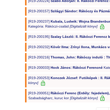
[R19-200224]
Szabó Adorján: II. Rákóczi Ferencz
[R19-200157]
Szilágyi Sándor: Rákóczy és Pázmán
[R19-200237]
Kubala, Ludwik: Wojna Brandenbursk
Kategória: Rákóczi-család
[Digitalizált könyv]
[R19-200195]
Szalay László: II. Rákóczi Ferencz
[R19-200232]
Kövér Ilma: Zrínyi Ilona, Munkács v
[R19-200216]
Thomas, John: Rákóczy induló : Th
[R19-200033]
Hock János: Rákóczi Ferencné
Kate
[R19-200253]
Konczek József: Futóképek : II. Rá
könyv]
[R19-200051]
Rákóczi Ferenc (Erdély: fejedelem), 
Szabadságharc, kuruc kor
[Digitalizált könyv]