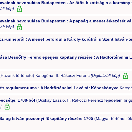
amvainak bevonulása Budapesten : Az ötös bizottság s a kormány
zált kép]
amvainak bevonulása Budapesten : A papság a menet érkezését vá
zált kép]
i-ünnepről : A menet befordul a Károly-körútról s Szent István-t
ítása Dessőffy Ferenc eperjesi kapitány részére : A Hadtörténelmi
Hazánk története) Kategória: II. Rákóczi Ferenc
[Digitalizált kép]
a és regulamentuma : A Hadtörténelmi Levéltár Képeskönyve
Kategó
ecsétje, 1708-ból
(Ocskay László, II. Rákóczi Ferencz fejedelem brig
]
Balog István pozsonyi főkapitány részére 1705
(Magyar történeti éle