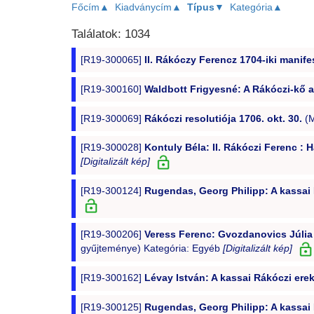
Főcím▲
Kiadványcím▲
Típus▼
Kategória▲
Találatok: 1034
[R19-300065]
II. Rákóczy Ferencz 1704-iki manif
[R19-300160]
Waldbott Frigyesné: A Rákóczi-kő 
[R19-300069]
Rákóczi resolutiója 1706. okt. 30.
(M
[R19-300028]
Kontuly Béla: II. Rákóczi Ferenc : 
[Digitalizált kép]
[R19-300124]
Rugendas, Georg Philipp: A kassai R
[R19-300206]
Veress Ferenc: Gvozdanovics Júlia S
gyűjteménye) Kategória: Egyéb
[Digitalizált kép]
[R19-300162]
Lévay István: A kassai Rákóczi erekl
[R19-300125]
Rugendas, Georg Philipp: A kassai 