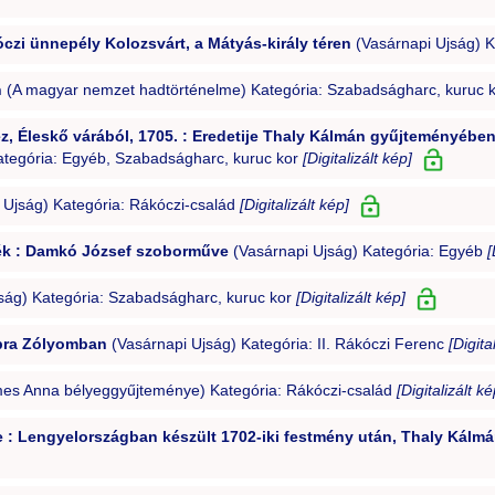
zi ünnepély Kolozsvárt, a Mátyás-király téren
(Vasárnapi Ujság) 
n
(A magyar nemzet hadtörténelme) Kategória: Szabadságharc, kuruc 
z, Éleskő várából, 1705. : Eredetije Thaly Kálmán gyűjteményébe
Kategória: Egyéb, Szabadságharc, kuruc kor
[Digitalizált kép]
 Ujság) Kategória: Rákóczi-család
[Digitalizált kép]
lék : Damkó József szoborműve
(Vasárnapi Ujság) Kategória: Egyéb
[
ság) Kategória: Szabadságharc, kuruc kor
[Digitalizált kép]
obra Zólyomban
(Vasárnapi Ujság) Kategória: II. Rákóczi Ferenc
[Digita
mes Anna bélyeggyűjteménye) Kategória: Rákóczi-család
[Digitalizált ké
épe : Lengyelországban készült 1702-iki festmény után, Thaly Kál