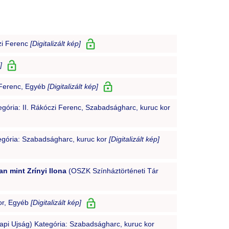
zi Ferenc
[Digitalizált kép]
]
i Ferenc, Egyéb
[Digitalizált kép]
ória: II. Rákóczi Ferenc, Szabadságharc, kuruc kor
egória: Szabadságharc, kuruc kor
[Digitalizált kép]
n mint Zrínyi Ilona
(OSZK Színháztörténeti Tár
or, Egyéb
[Digitalizált kép]
pi Ujság) Kategória: Szabadságharc, kuruc kor