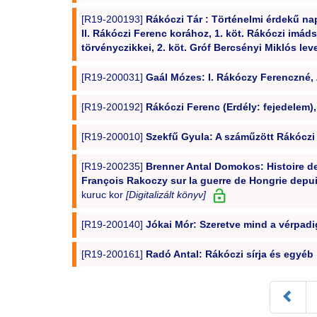
[R19-200193]
Rákóczi Tár : Történelmi érdekű na
II. Rákóczi Ferenc korához, 1. köt. Rákóczi imá
törvényczikkei, 2. köt. Gróf Bercsényi Miklós lev
[R19-200031]
Gaál Mózes: I. Rákóczy Ferenczné, Z
[R19-200192]
Rákóczi Ferenc (Erdély: fejedelem), 
[R19-200010]
Szekfű Gyula: A száműzött Rákóczi 
[R19-200235]
Brenner Antal Domokos: Histoire de
François Rakoczy sur la guerre de Hongrie depuis
kuruc kor
[Digitalizált könyv]
[R19-200140]
Jókai Mór: Szeretve mind a vérpadi
[R19-200161]
Radó Antal: Rákóczi sírja és egyéb