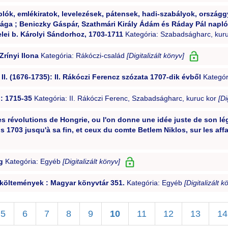
plók, emlékiratok, levelezések, pátensek, hadi-szabályok, ország
dsága ; Beniczky Gáspár, Szathmári Király Ádám és Ráday Pál napló
elei b. Károlyi Sándorhoz, 1703-1711
Kategória: Szabadságharc, kur
rínyi Ilona
Kategória: Rákóczi-család
[Digitalizált könyv]
II. (1676-1735): II. Rákóczi Ferencz szózata 1707-dik évből
Kategór
: 1715-35
Kategória: II. Rákóczi Ferenc, Szabadságharc, kuruc kor
[Di
s révolutions de Hongrie, ou l'on donne une idée juste de son lé
 1703 jusqu'à sa fin, et ceux du comte Betlem Niklos, sur les affa
g
Kategória: Egyéb
[Digitalizált könyv]
 költemények : Magyar könyvtár 351.
Kategória: Egyéb
[Digitalizált k
5
6
7
8
9
10
11
12
13
14