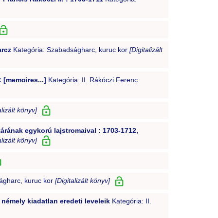
arcz
Kategória: Szabadságharc, kuruc kor
[Digitalizált
: [memoires...]
Kategória: II. Rákóczi Ferenc
alizált könyv]
ltárának egykorú lajstromaival : 1703-1712,
alizált könyv]
ágharc, kuruc kor
[Digitalizált könyv]
 némely kiadatlan eredeti leveleik
Kategória: II.