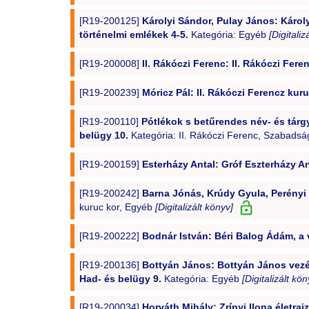
[R19-200125]
Károlyi Sándor, Pulay János: Károl
történelmi emlékek 4-5.
Kategória: Egyéb
[Digitaliz
[R19-200008]
II. Rákóczi Ferenc: II. Rákóczi Fer
[R19-200239]
Móricz Pál: II. Rákóczi Ferencz kuru
[R19-200110]
Pótlékok s betűrendes név- és tárgy
belügy 10.
Kategória: II. Rákóczi Ferenc, Szabadsá
[R19-200159]
Esterházy Antal: Gróf Eszterházy An
[R19-200242]
Barna Jónás, Krúdy Gyula, Perényi 
kuruc kor, Egyéb
[Digitalizált könyv]
[R19-200222]
Bodnár István: Béri Balog Ádám, a 
[R19-200136]
Bottyán János: Bottyán János vezén
Had- és belügy 9.
Kategória: Egyéb
[Digitalizált kön
[R19-200034]
Horváth Mihály: Zrínyi Ilona életraj