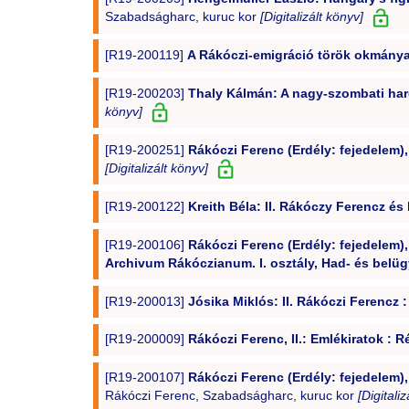
Szabadságharc, kuruc kor
[Digitalizált könyv]
[R19-200119]
A Rákóczi-emigráció török okmánya
[R19-200203]
Thaly Kálmán: A nagy-szombati harcz
könyv]
[R19-200251]
Rákóczi Ferenc (Erdély: fejedelem), 
[Digitalizált könyv]
[R19-200122]
Kreith Béla: II. Rákóczy Ferencz é
[R19-200106]
Rákóczi Ferenc (Erdély: fejedelem), 
Archivum Rákóczianum. I. osztály, Had- és belügy
[R19-200013]
Jósika Miklós: II. Rákóczi Ferencz 
[R19-200009]
Rákóczi Ferenc, II.: Emlékiratok : R
[R19-200107]
Rákóczi Ferenc (Erdély: fejedelem),
Rákóczi Ferenc, Szabadságharc, kuruc kor
[Digitali