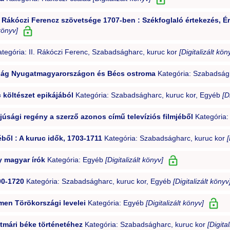
. Rákóczi Ferencz szövetsége 1707-ben : Székfoglaló értekezés, É
 könyv]
tegória: II. Rákóczi Ferenc, Szabadságharc, kuruc kor
[Digitalizált kön
világ Nyugatmagyarországon és Bécs ostroma
Kategória: Szabadság
 költészet epikájából
Kategória: Szabadságharc, kuruc kor, Egyéb
[D
fjúsági regény a szerző azonos című televíziós filmjéből
Kategória
ből : A kuruc idők, 1703-1711
Kategória: Szabadságharc, kuruc kor
[
 magyar írók
Kategória: Egyéb
[Digitalizált könyv]
00-1720
Kategória: Szabadságharc, kuruc kor, Egyéb
[Digitalizált könyv
en Törökországi levelei
Kategória: Egyéb
[Digitalizált könyv]
mári béke történetéhez
Kategória: Szabadságharc, kuruc kor
[Digita