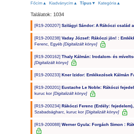
Főcím▲
Kiadványcím▲
Típus▼
Kategória▲
Találatok: 1034
[R19-200207]
Szilágyi Sándor: A Rákóczi család a 
[R19-200238]
Vaday József: Rákóczi jön! : Emlék
Ferenc, Egyéb
[Digitalizált könyv]
[R19-200162]
Thaly Kálmán: Irodalom- és mívelts
[Digitalizált könyv]
[R19-200233]
Kner Izidor: Emlékezések Kálmán Fa
[R19-200201]
Eustache Le Noble: Rákóczi fejedele
kuruc kor
[Digitalizált könyv]
[R19-200234]
Rákóczi Ferenc (Erdély: fejedelem), 
Szabadságharc, kuruc kor
[Digitalizált könyv]
[R19-200088]
Werner Gyula: Forgách Simon : Rákó