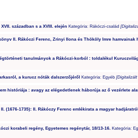
XVII. században s a XVIII. elején
Kategória: Rákóczi-család
[Digitaliz
könyv II. Rákóczi Ferenc, Zrinyi Ilona és Thököly Imre hamvainak
égtörténeti tanulmányok a Rákóczi-korból : toldalékul Kuruczvilág
rkasról, a kurucz nóták dalszerzőjéről
Kategória: Egyéb
[Digitalizál
m históriája : avagy az elégedetlenek háborúja az ő vezérlete ala
II. (1676-1735): II. Rákóczy Ferenc emlékirata a magyar hadjáratró
czi korabeli regény, Egyetemes regénytár, 18/13-16.
Kategória: E