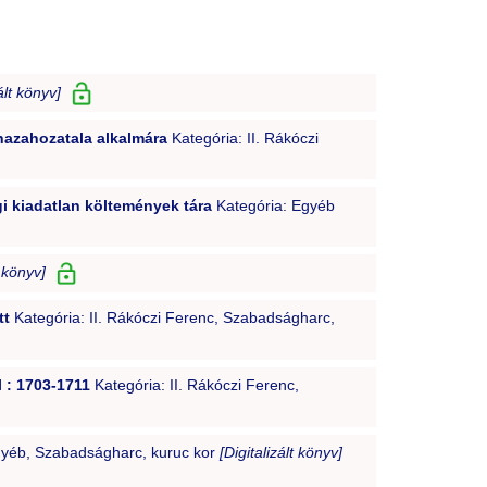
ált könyv]
 hazahozatala alkalmára
Kategória: II. Rákóczi
i kiadatlan költemények tára
Kategória: Egyéb
t könyv]
tt
Kategória: II. Rákóczi Ferenc, Szabadságharc,
l : 1703-1711
Kategória: II. Rákóczi Ferenc,
gyéb, Szabadságharc, kuruc kor
[Digitalizált könyv]