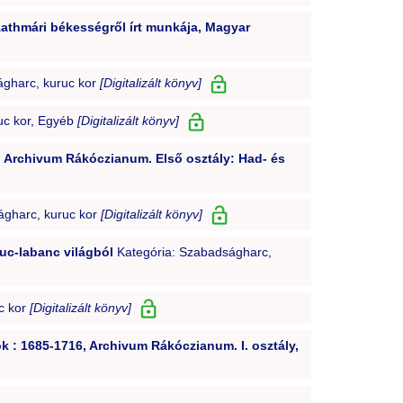
zathmári békességről írt munkája, Magyar
ágharc, kuruc kor
[Digitalizált könyv]
uc kor, Egyéb
[Digitalizált könyv]
z : Archivum Rákóczianum. Első osztály: Had- és
ágharc, kuruc kor
[Digitalizált könyv]
uc-labanc világból
Kategória: Szabadságharc,
c kor
[Digitalizált könyv]
k : 1685-1716, Archivum Rákóczianum. I. osztály,