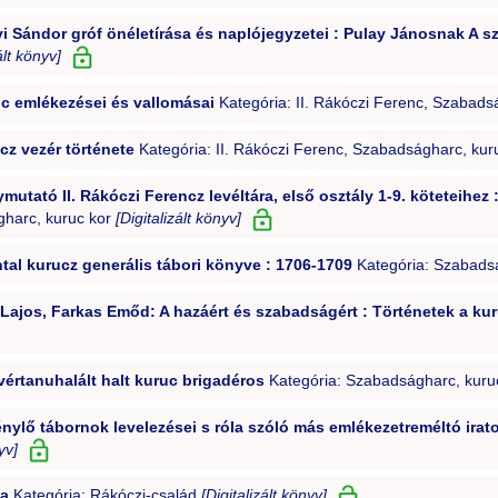
yi Sándor gróf önéletírása és naplójegyzetei : Pulay Jánosnak A s
ált könyv]
enc emlékezései és vallomásai
Kategória: II. Rákóczi Ferenc, Szabads
cz vezér története
Kategória: II. Rákóczi Ferenc, Szabadságharc, kur
mutató II. Rákóczi Ferencz levéltára, első osztály 1-9. köteteihe
gharc, kuruc kor
[Digitalizált könyv]
tal kurucz generális tábori könyve : 1706-1709
Kategória: Szabads
Lajos, Farkas Emőd: A hazáért és szabadságért : Történetek a kur
vértanuhalált halt kuruc brigadéros
Kategória: Szabadságharc, kuru
ylő tábornok levelezései s róla szóló más emlékezetreméltó irato
yv]
za
Kategória: Rákóczi-család
[Digitalizált könyv]