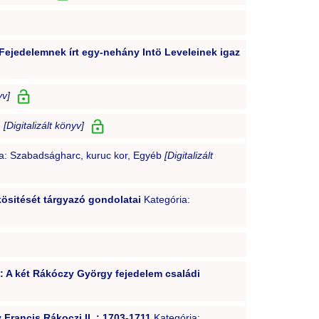
Fejedelemnek írt egy-nehány Intö Leveleinek igaz
yv]
d
[Digitalizált könyv]
a: Szabadságharc, kuruc kor, Egyéb
[Digitalizált
ösitését tárgyazó gondolatai
Kategória:
0): A két Rákóczy György fejedelem családi
 Francis Rákoczi II. : 1703-1711
Kategória: