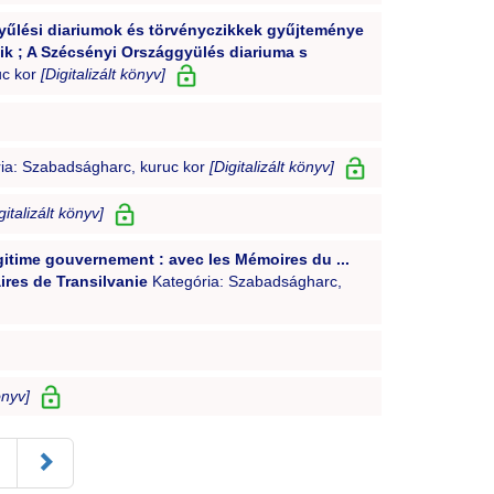
gyűlési diariumok és törvényczikkek gyűjteménye
ik ; A Szécsényi Országgyülés diariuma s
uc kor
[Digitalizált könyv]
ia: Szabadságharc, kuruc kor
[Digitalizált könyv]
gitalizált könyv]
gitime gouvernement : avec les Mémoires du ...
ires de Transilvanie
Kategória: Szabadságharc,
önyv]