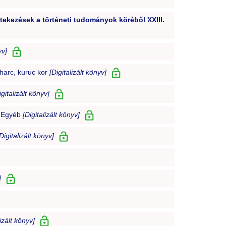
rtekezések a történeti tudományok köréből XXIII.
yv]
harc, kuruc kor
[Digitalizált könyv]
igitalizált könyv]
: Egyéb
[Digitalizált könyv]
Digitalizált könyv]
]
lizált könyv]