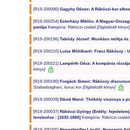
[R19-200090]
Gagyhy Dénes: A Rákóczi-kor elbes
[R19-200254]
Esterházy Miklós: A Magyar-Orszagi
pariája
Kategória: Rákóczi-család
[Digitalizált könyv]
[R19-200196]
Tabódy József: Munkács múltja és 
[R19-200210]
Luise Mühlbach: Franz Rákóczy : 
[R19-200221]
Lampérth Géza: A kompánia rózsája 
könyv]
[R19-200190]
Forgách Simon: Rákóczy discursusa
Szabadságharc, kuruc kor
[Digitalizált könyv]
[R19-200039]
Dávid Manó: Thököly viszonya a p
[R19-200037]
Rákóczi György (Erdély: fejedelem),
levelezése : [1632-1660]
Kategória: Rákóczi-csalá
[R19-200205]
Hengelmüller László: Hungary's fight