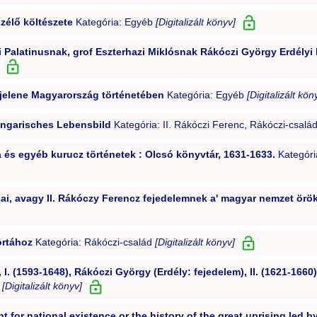
zélő költészete
Kategória: Egyéb
[Digitalizált könyv]
 Palatinusnak, grof Eszterhazi Miklósnak Rákóczi György Erdélyi 
jelene Magyarország történetében
Kategória: Egyéb
[Digitalizált kön
Ungarisches Lebensbild
Kategória: II. Rákóczi Ferenc, Rákóczi-csalá
és egyéb kurucz történetek : Olcsó könyvtár, 1631-1633.
Kategóri
i, avagy II. Rákóczy Ferencz fejedelemnek a' magyar nemzet örök
ortához
Kategória: Rákóczi-család
[Digitalizált könyv]
 I. (1593-1648), Rákóczi György (Erdély: fejedelem), II. (1621-166
d
[Digitalizált könyv]
 for national existence or the history of the great uprising led by