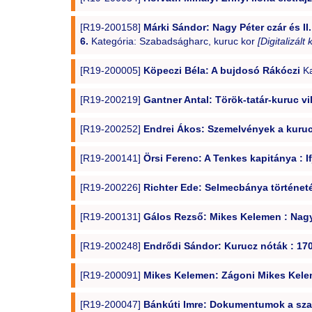
[R19-200158]
Márki Sándor: Nagy Péter czár és II
6.
Kategória: Szabadságharc, kuruc kor
[Digitalizált
[R19-200005]
Köpeczi Béla: A bujdosó Rákóczi
Ka
[R19-200219]
Gantner Antal: Török-tatár-kuruc 
[R19-200252]
Endrei Ákos: Szemelvények a kuruc
[R19-200141]
Örsi Ferenc: A Tenkes kapitánya : I
[R19-200226]
Richter Ede: Selmecbánya történeté
[R19-200131]
Gálos Rezső: Mikes Kelemen : Nagy
[R19-200248]
Endrődi Sándor: Kurucz nóták : 17
[R19-200091]
Mikes Kelemen: Zágoni Mikes Kelem
[R19-200047]
Bánkúti Imre: Dokumentumok a szat