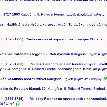
i, 1717-1803
Kategória: II. Rákóczi Ferenc, Egyéb
[Digitalizált könyv]
 : Hadtörténeti epizód a kuruczvilágból, Toldalékul a győrvári h
II. (1676-1735): Confessiones et aspirationes principis Christiani 
s korának története a legjobb kútfők nyomán
Kategória: Egyéb
[Digit
II. (1676-1735): II. Rákóczi Ferenc fejedelem leveleskönyvei, levé
 ; 1-3.
Kategória: II. Rákóczi Ferenc, Szabadságharc, kuruc kor
[Digit
: Jósika Miklós összes művei
Kategória: Egyéb
[Digitalizált könyv]
észletek, Populart füzetek 30.
Kategória: II. Rákóczi Ferenc, Szabads
 II. (1676-1735): II. Rákóczy Ferencz és nevezetesebb kortársainak
zált könyv]