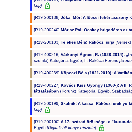
kép]
[R19-200138]
Jókai Mór: A lőcsei fehér asszony
K
[R19-200240]
Móricz Pál: Ocskay brigadéros az á
[R19-200183]
Telekes Béla: Rákóczi sirja
(Versek)
[R19-400216]
Várkonyi Ágnes, R. (1928-2014): „I
szemle) Kategória: Egyéb, II. Rákóczi Ferenc
[Eredet
[R19-400239]
Köpeczi Béla (1921-2010): A Vatik
[R19-400227]
Kovács Kiss Gyöngy (1960-): A II. 
láttatásában
(Korunk) Kategória: Egyéb, Szabadság
[R19-300199]
Skalnik: A kassai Rákóczi ereklye-k
kép]
[R19-200100]
A 17. század öröksége: a "kuruc-da
Egyéb
[Digitalizált könyv részlete]