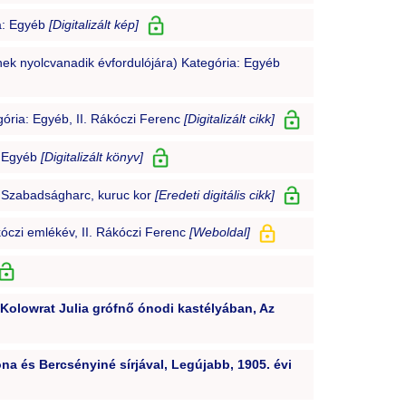
a: Egyéb
[Digitalizált kép]
ek nyolcvanadik évfordulójára) Kategória: Egyéb
ória: Egyéb, II. Rákóczi Ferenc
[Digitalizált cikk]
: Egyéb
[Digitalizált könyv]
 Szabadságharc, kuruc kor
[Eredeti digitális cikk]
czi emlékév, II. Rákóczi Ferenc
[Weboldal]
 Kolowrat Julia grófnő ónodi kastélyában, Az
ona és Bercsényiné sírjával, Legújabb, 1905. évi