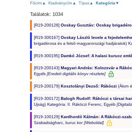
Főcím▲
Kiadványcím▲
Típus▲
Kategória▼
Találatok: 1034
[R19-200128]
Ocskay Gusztáv: Ocskay brigadéros 
[R19-300167]
Ocskay László levele a fejedelemhe
brigadérosa és a felső-magyarországi hadjáratok) 
[R19-300195]
Damkó József: A halasi kurucz em
[R19-200143]
Magyari András: Kolozsvár a Rákócz
Egyéb
[Eredeti digitális könyv részlete]
[R19-200179]
Kosztolányi Dezső: Rákóczi
(Álom é
[R19-300172]
Balogh Rudolf: Rákóczi s társai h
Ujság) Kategória: II. Rákóczi Ferenc, Egyéb
[Digitali
[R19-100129]
Kardhordó Kálmán: A Rákóczi-szaba
Szabadságharc, kuruc kor
[Weboldal]