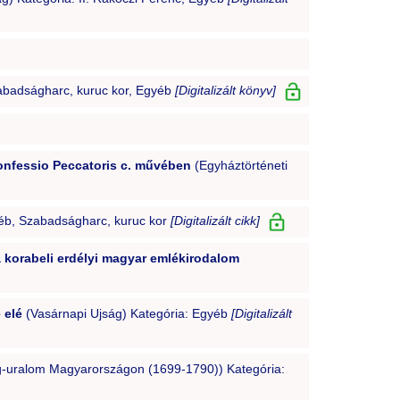
abadságharc, kuruc kor, Egyéb
[Digitalizált könyv]
Confessio Peccatoris c. művében
(Egyháztörténeti
éb, Szabadságharc, kuruc kor
[Digitalizált cikk]
 korabeli erdélyi magyar emlékirodalom
 elé
(Vasárnapi Ujság) Kategória: Egyéb
[Digitalizált
g-uralom Magyarországon (1699-1790)) Kategória: