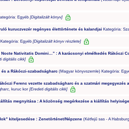
ategória: Egyéb
[Digitalizált könyv]
ruló kuruczvezér regényes élettörténete és kalandjai
Kategória: Sz
 Kategória: Egyéb
[Digitalizált könyv részlete]
n Nocte Nativitatis Domini…” : A karácsonyi elmélkedés Rákóczi 
i digitális cikk]
án és a Rákóczi-szabadságharc
(Magyar könyvszemle) Kategória: Egy
Rákóczi Ferenc vezette szabadságharc és a szatmári megegyezés a
harc, kuruc kor
[Eredeti digitális cikk]
iállítás megnyitása : A közönség megérkezése a kiállítás helyisége
lok" kiteljesedése : Zenetörténet/Népzene
(Kétfejű sas - A Habsbur