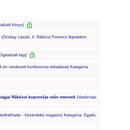
talizált könyv]
n
(Ocskay László, II. Rákóczi Ferencz fejedelem
Digitalizált kép]
-én rendezett konferencia előadásai) Kategória:
 tagjai Rákóczi koporsója után mennek
(Vasárnapi
edhéthatár - Közérdekű magazin) Kategória: Egyéb,