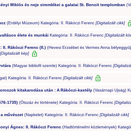
sényi Miklós és neje siremlékei a galatai St. Benoit templomban
(Va
ncz
(Erdélyi Múzeum) Kategória: II. Rákóczi Ferenc
[Digitalizált cikk]
vallásos élete és munkái
Kategória: II. Rákóczi Ferenc
[Digitalizált k
II. Rákóczi Ferenc (II.)
(Hevesi Erzsébet és Vermes Anna bélyeggyűjt
[Digitalizált kép]
yvtára
(Magyar bibliofil szemle) Kategória: II. Rákóczi Ferenc
[Digitalizá
at) Kategória: II. Rákóczi Ferenc
[Digitalizált cikk]
 oroszok kitakarodása után : A Rákóczi-kastély
(Vasárnapi Ujság) Ka
676-1735)
(Ötszáz év története) Kategória: II. Rákóczi Ferenc
[Digitaliz
s a művészet
(Napkelet) Kategória: II. Rákóczi Ferenc
[Digitalizált cikk]
konyi Ágnes: II. Rákóczi Ferenc
(Hadtörténelmi közlemények) Kategór