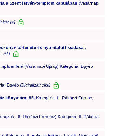
rja a Szent István-templom kapujában
(Vasárnapi
lt könyv]
skönyv története és nyomtatott kiadásai,
t cikk]
emplom felé
(Vasárnapi Ujság) Kategória: Egyéb
ria: Egyéb
[Digitalizált cikk]
áz könyvtára; 85.
Kategória: II. Rákóczi Ferenc,
trajzok - II. Rákóczi Ferencz) Kategória: II. Rákóczi
g) Kategória: II. Rákóczi Ferenc, Egyéb
[Digitalizált