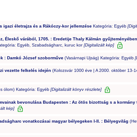
igazi életrajza és a Rákóczy-kor jellemzése
Kategória: Egyéb
[Digi
z, Éleskő várából, 1705. : Eredetije Thaly Kálmán gyűjteményébe
Kategória: Egyéb, Szabadságharc, kuruc kor
[Digitalizált kép]
lék : Damkó József szoborműve
(Vasárnapi Ujság) Kategória: Egyéb
[
i vezette felkelés idején
(Kolozsvár 1000 éve | A 2000. október 13-14
s ólom) Kategória: Egyéb
[Digitalizált könyv részlete]
amvainak bevonulása Budapesten : Az ötös bizottság s a kormány
zált kép]
dságharc vonatkozásai magyar bélyegeken I-II. : Bélyegvilág
(Het