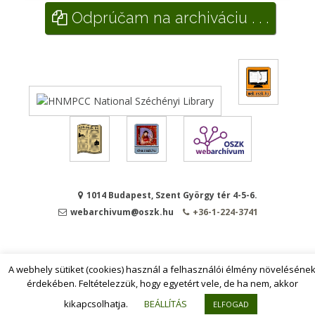
Odprúčam na archiváciu . . .
1014 Budapest, Szent György tér 4-5-6.
webarchivum@oszk.hu
+36-1-224-3741
A webhely sütiket (cookies) használ a felhasználói élmény növeléséne
érdekében. Feltételezzük, hogy egyetért vele, de ha nem, akkor
kikapcsolhatja.
BEÁLLÍTÁS
ELFOGAD