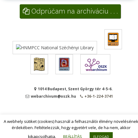
Odprúčam na archiváciu . . .
1014 Budapest, Szent György tér 4-5-6.
webarchivum@oszk.hu
+36-1-224-3741
A webhely sütiket (cookies) használ a felhasználói élmény növeléséne
érdekében. Feltételezzük, hogy egyetért vele, de ha nem, akkor
kikapcsolhatja.
BEÁLLÍTÁS
ELFOGAD