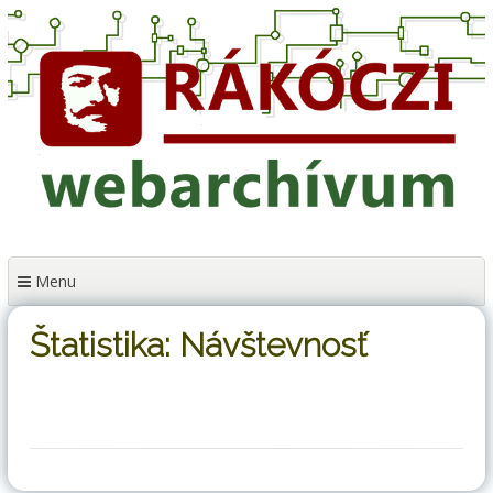
Preskočiť
na
obsah
Menu
Štatistika: Návštevnosť